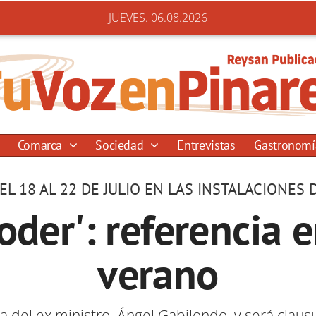
JUEVES. 06.08.2026
Comarca
Sociedad
Entrevistas
Gastronom
EL 18 AL 22 DE JULIO EN LAS INSTALACIONES 
oder': referencia 
verano
a del ex ministro, Ángel Gabilondo, y será clau