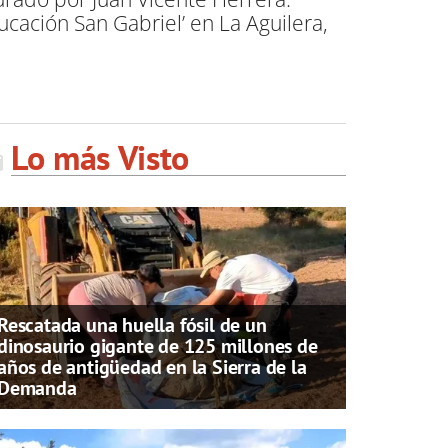
ación San Gabriel’ en La Aguilera,
Lo más Visto
Rescatada una huella fósil de un
dinosaurio gigante de 125 millones de
años de antigüedad en la Sierra de la
Demanda