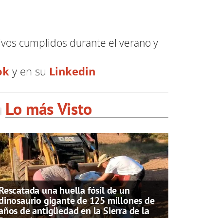
tivos cumplidos durante el verano y
.
ok
y en su
Linkedin
Lo más Visto
Rescatada una huella fósil de un
dinosaurio gigante de 125 millones de
años de antigüedad en la Sierra de la