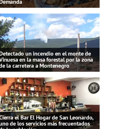
Demanda
Detectado un incendio en el monte de
Vinuesa en la masa forestal por la zona
de la carretera a Montenegro
Cierra el Bar El Hogar de San Leonardo,
uno de los servicios más frecuentados