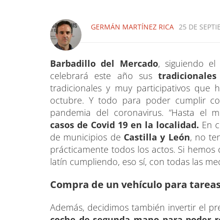
GERMÁN MARTÍNEZ RICA
25 DE SEPTI
Bar
badillo del Mercado
, siguiendo e
celebrará este año sus
tradicionale
tradicionales y muy participativos qu
octubre. Y todo para poder cumplir con
pandemia del coronavirus. “Hasta el 
casos de Covid 19 en la localidad.
En cu
de municipios de
Castilla y León
, no te
prácticamente todos los actos. Si hemos 
latín cumpliendo, eso sí, con todas las me
Compra de un vehículo para tarea
Además, decidimos también invertir el pr
coche de segunda mano para poder re