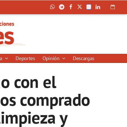
ía
Deportes
Opinión
Descargas
o con el
emos comprado
limpieza y