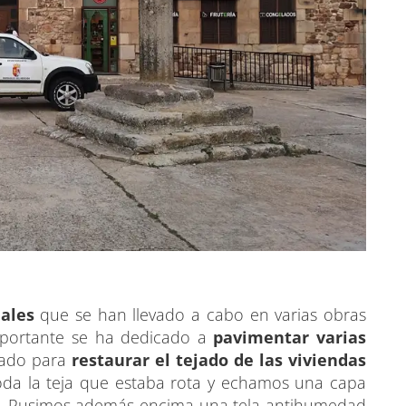
iales
que se han llevado a cabo en varias obras
mportante se ha dedicado a
pavimentar varias
usado para
restaurar el tejado de las viviendas
toda la teja que estaba rota y echamos una capa
te. Pusimos además encima una tela antihumedad