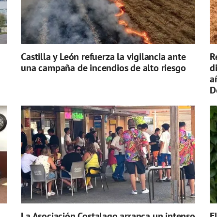
Castilla y León refuerza la vigilancia ante
R
una campaña de incendios de alto riesgo
d
a
D
La Asociación Costalago arranca un intenso
E