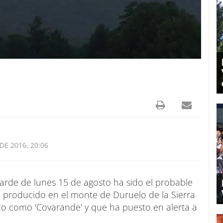
DE 2016, 20:06
tarde de lunes 15 de agosto ha sido el probable
 producido en el monte de Duruelo de la Sierra
do como 'Covarande' y que ha puesto en alerta a