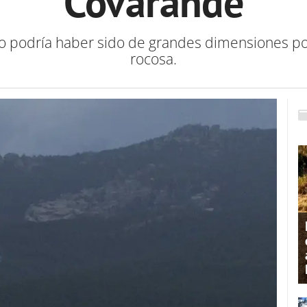
Covarande
 podría haber sido de grandes dimensiones por e
rocosa.