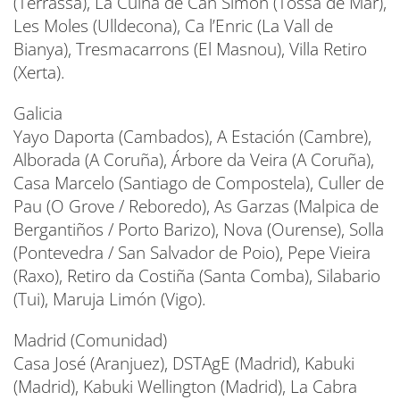
(Terrassa), La Cuina de Can Simon (Tossa de Mar),
Les Moles (Ulldecona), Ca l’Enric (La Vall de
Bianya), Tresmacarrons (El Masnou), Villa Retiro
(Xerta).
Galicia
Yayo Daporta (Cambados), A Estación (Cambre),
Alborada (A Coruña), Árbore da Veira (A Coruña),
Casa Marcelo (Santiago de Compostela), Culler de
Pau (O Grove / Reboredo), As Garzas (Malpica de
Bergantiños / Porto Barizo), Nova (Ourense), Solla
(Pontevedra / San Salvador de Poio), Pepe Vieira
(Raxo), Retiro da Costiña (Santa Comba), Silabario
(Tui), Maruja Limón (Vigo).
Madrid (Comunidad)
Casa José (Aranjuez), DSTAgE (Madrid), Kabuki
(Madrid), Kabuki Wellington (Madrid), La Cabra