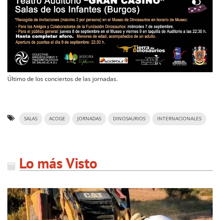
Último de los conciertos de las jornadas.
SALAS
ACOGE
JORNADAS
DINOSAURIOS
INTERNACIONALES
Lo más Visto