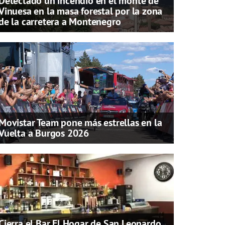
Detectado un incendio en el monte de
Vinuesa en la masa forestal por la zona
de la carretera a Montenegro
Movistar Team pone más estrellas en la
Vuelta a Burgos 2026
Cierra el Bar El Hogar de San Leonardo,