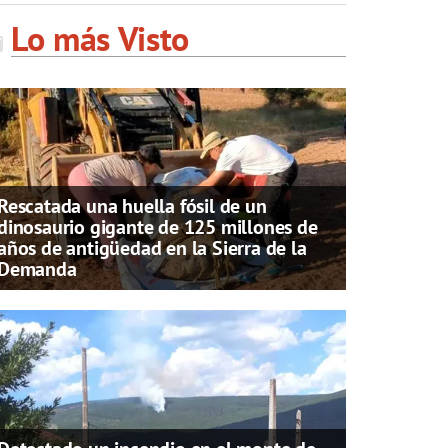
Lo más Visto
Rescatada una huella fósil de un
dinosaurio gigante de 125 millones de
años de antigüedad en la Sierra de la
Demanda