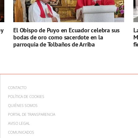
oy
El Obispo de Puyo en Ecuador celebra sus
L
bodas de oro como sacerdote en la
M
parroquia de Tolbaños de Arriba
f
CONTACTO
POLÍTICA DE COOKIES
QUIÉNES SOMOS
PORTAL DE TRANSPARENCIA
AVISO LEGAL
COMUNICADOS