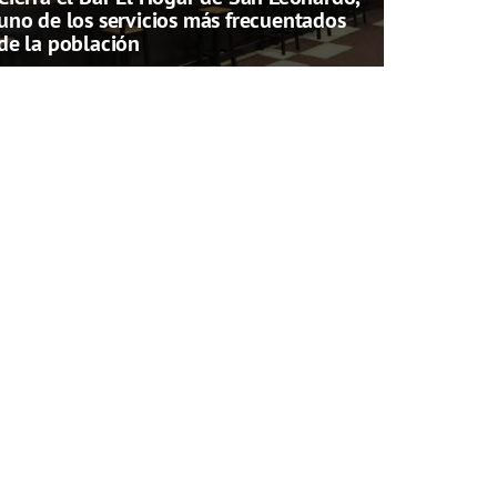
uno de los servicios más frecuentados
de la población