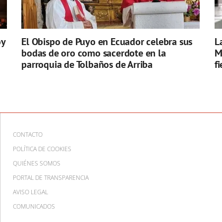
oy
El Obispo de Puyo en Ecuador celebra sus
L
bodas de oro como sacerdote en la
M
parroquia de Tolbaños de Arriba
f
CONTACTO
POLÍTICA DE COOKIES
QUIÉNES SOMOS
PORTAL DE TRANSPARENCIA
AVISO LEGAL
COMUNICADOS