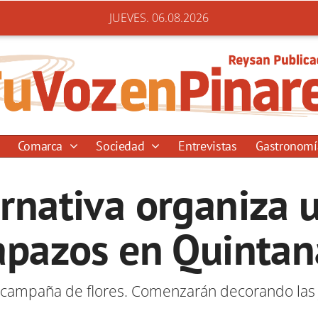
JUEVES. 06.08.2026
Comarca
Sociedad
Entrevistas
Gastronom
ernativa organiza u
apazos en Quintan
campaña de flores. Comenzarán decorando las 