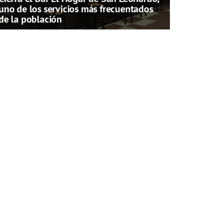
uno de los servicios más frecuentados
de la población