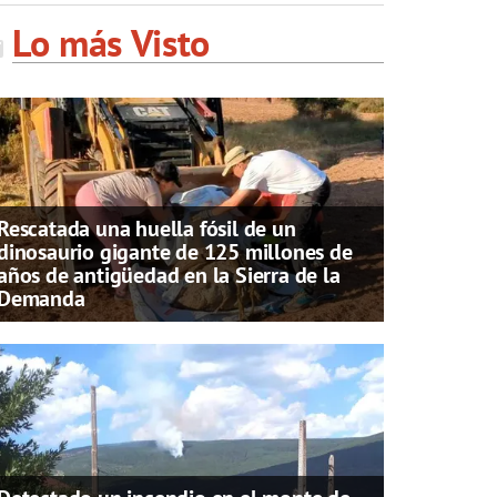
Lo más Visto
Rescatada una huella fósil de un
dinosaurio gigante de 125 millones de
años de antigüedad en la Sierra de la
Demanda