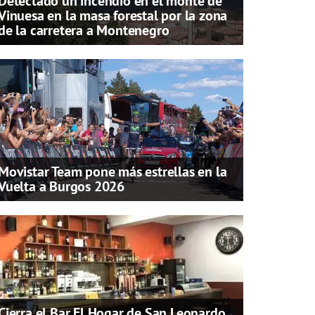
Detectado un incendio en el monte de
Vinuesa en la masa forestal por la zona
de la carretera a Montenegro
Movistar Team pone más estrellas en la
Vuelta a Burgos 2026
Cierra el Bar El Hogar de San Leonardo,