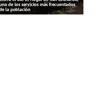
uno de los servicios más frecuentados
de la población