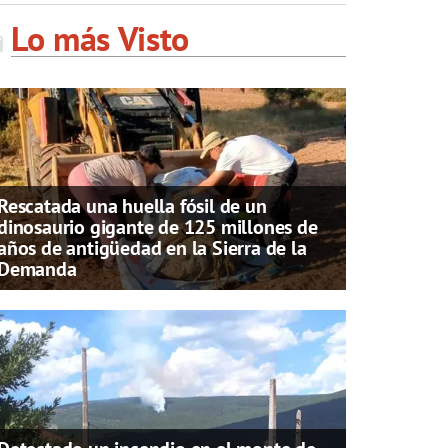
Lo más Visto
Rescatada una huella fósil de un
dinosaurio gigante de 125 millones de
años de antigüedad en la Sierra de la
Demanda