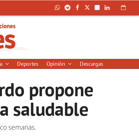
ía
Deportes
Opinión
Descargas
ardo propone
da saludable
nco semanas.