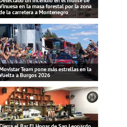
Detectado un incendio en el monte de
Vinuesa en la masa forestal por la zona
de la carretera a Montenegro
Movistar Team pone más estrellas en la
Vuelta a Burgos 2026
Cierra el Bar El Hogar de San Leonardo,