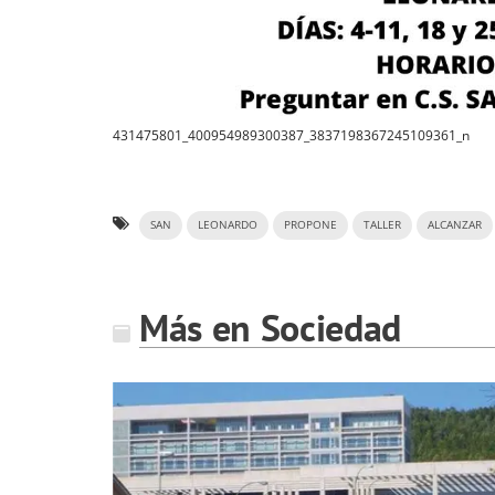
431475801_400954989300387_3837198367245109361_n
SAN
LEONARDO
PROPONE
TALLER
ALCANZAR
Más en Sociedad