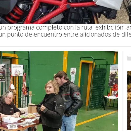
 un programa completo con la ruta, exhibciión, a
un punto de encuentro entre aficionados de dife