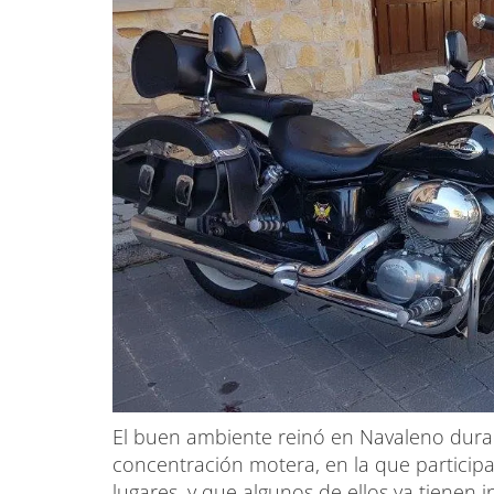
El buen ambiente reinó en Navaleno duran
concentración motera, en la que participa
lugares, y que algunos de ellos ya tienen i