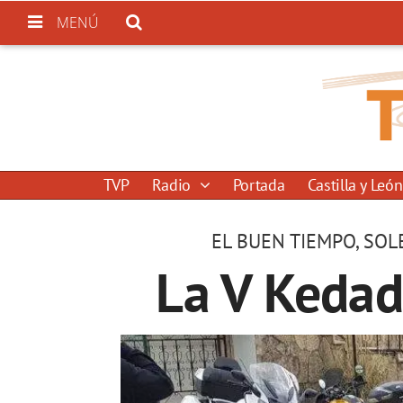
MENÚ
TVP
Radio
Portada
Castilla y León
EL BUEN TIEMPO, SOL
La V Keda