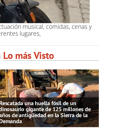
ctuación musical, comidas, cenas y
rentes lugares,
Lo más Visto
Rescatada una huella fósil de un
dinosaurio gigante de 125 millones de
años de antigüedad en la Sierra de la
Demanda