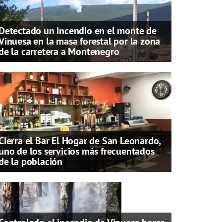
Detectado un incendio en el monte de
Vinuesa en la masa forestal por la zona
de la carretera a Montenegro
Cierra el Bar El Hogar de San Leonardo,
uno de los servicios más frecuentados
de la población