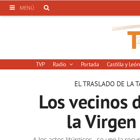
MENÚ
TVP
Radio
Portada
Castilla y León
EL TRASLADO DE LA T
Los vecinos 
la Virgen
A los actos litúrgicos, se une la re