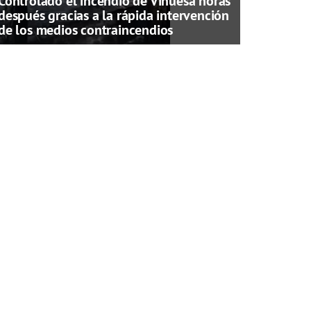
Controlado el incendio de Vinuesa horas
después gracias a la rápida intervención
de los medios contraincendios