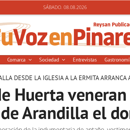
SÁBADO. 08.08.2026
Comarca
Sociedad
Entrevistas
Gastronom
ALLA DESDE LA IGLESIA A LA ERMITA ARRANCA A
de Huerta veneran
 de Arandilla el 
cuperación de la indumentaria de antaño, vestim