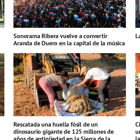
Sonorama Ribera vuelve a convertir
L
Aranda de Duero en la capital de la música
Rescatada una huella fósil de un
C
dinosaurio gigante de 125 millones de
u
años de antigüedad en la Sierra de la
l