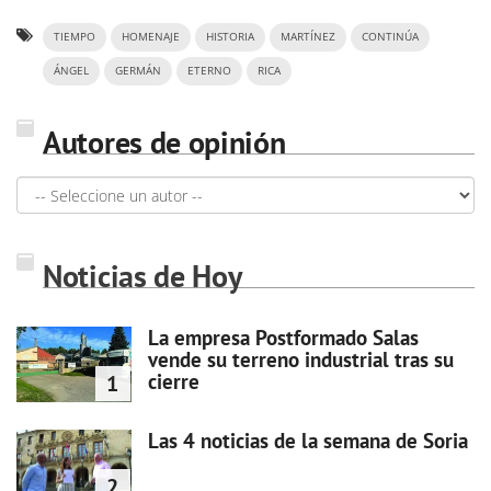
TIEMPO
HOMENAJE
HISTORIA
MARTÍNEZ
CONTINÚA
ÁNGEL
GERMÁN
ETERNO
RICA
Autores de opinión
Noticias de Hoy
La empresa Postformado Salas
vende su terreno industrial tras su
cierre
1
Las 4 noticias de la semana de Soria
2