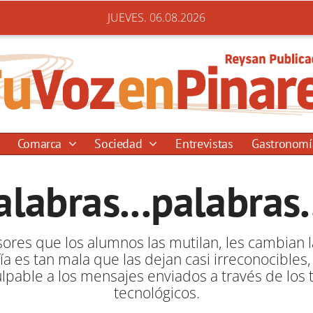
JUEVES. 06.08.2026
Comarca
Sociedad
Entrevistas
Gastronom
alabras...palabras..
res que los alumnos las mutilan, les cambian la
a es tan mala que las dejan casi irreconocibles,
able a los mensajes enviados a través de los 
tecnológicos.