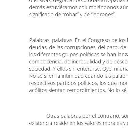
ofensivas, degradantes…todas arropadas e
demás estuviéramos columpiándonos aún d
significado de “robar” y de “ladrones”.
Palabras, palabras. En el Congreso de los
deudas, de las corrupciones, del paro, de
los diferentes grupos políticos se han la
complacencia, de incredulidad y de descon
sociedad. Y ellos sin enterarse. Oye, ni un
No sé si en la intimidad cuando las palabr
respectivos partidos políticos, los que m
acólitos sientan remordimientos. No lo sé
Otras palabras por el contrario, son v
existencia reside en los valores morales y