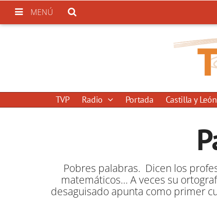
MENÚ
TVP
Radio
Portada
Castilla y León
P
Pobres palabras. Dicen los profeso
matemáticos… A veces su ortografí
desaguisado apunta como primer culp