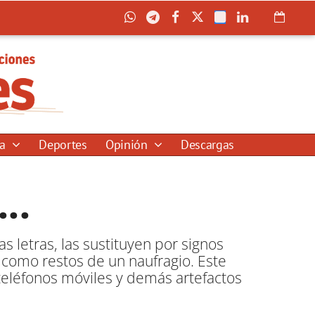
ía
Deportes
Opinión
Descargas
..
s letras, las sustituyen por signos
 como restos de un naufragio. Este
teléfonos móviles y demás artefactos