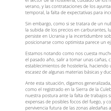
el sector de la hostelería, cuidado de lo
verano, y las contrataciones de los ayunt
temporal, la falta de expectativas para in
Sin embargo, como si se tratara de un nu
la subida de los precios en carburantes, lu
persiste en Ucrania y la incertidumbre sob
posicionarse como optimista parece un eje
Estamos notando como nos cuesta mucho m
el pasado año, salir a tomar unas cañas, c
establecimientos de hostelería, haciendo 
escasez de algunas materias básicas y du
Ante esta situación, digamos generalizada,
como el registrado en la Sierra de la Cul
nuestra postura ante la falta de trabajos si
expensas de posibles focos del fuego, y 
pervivencia futura de las zonas aledañas 