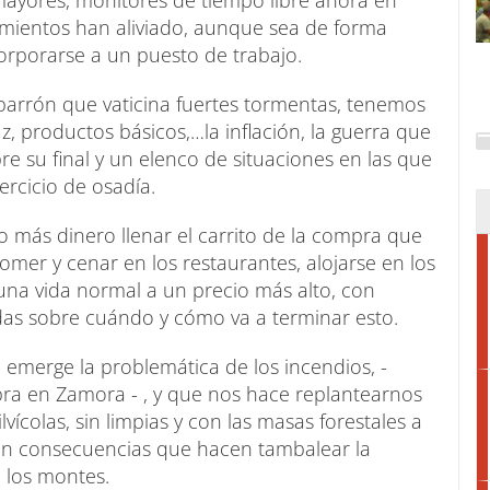
s mayores, monitores de tiempo libre ahora en
amientos han aliviado, aunque sea de forma
corporarse a un puesto de trabajo.
barrón que vaticina fuertes tormentas, tenemos
z, productos básicos,…la inflación, la guerra que
re su final y un elenco de situaciones en las que
rcicio de osadía.
ás dinero llenar el carrito de la compra que
omer y cenar en los restaurantes, alojarse en los
una vida normal a un precio más alto, con
das sobre cuándo y cómo va a terminar esto.
 emerge la problemática de los incendios, -
ebra en Zamora - , y que nos hace replantearnos
lvícolas, sin limpias y con las masas forestales a
con consecuencias que hacen tambalear la
a los montes.