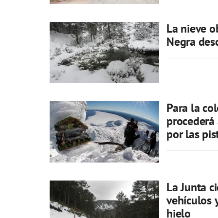
La nieve o
Negra desd
Para la co
procederá 
por las pis
La Junta c
vehículos 
hielo