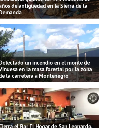
años de antigüedad en la Sierra de la
Demanda
Detectado un incendio en el monte de
Vinuesa en la masa forestal por la zona
de la carretera a Montenegro
Cierra el Bar El Hogar de San Leonardo,