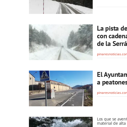
La pista d
con cadena
de la Serrá
pinaresnoticias.c
El Ayuntam
a peatones
pinaresnoticias.c
Los que se avent
material de alt