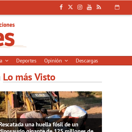
ía
Deportes
Opinión
Descargas
Lo más Visto
Rescatada una huella fósil de un
dinosaurio gigante de 125 millones de