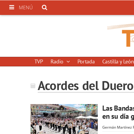
MENÚ
TVP
Radio
Portada
Castilla y León
Acordes del Duero
Las Bandas
en su día 
Germán Martínez 