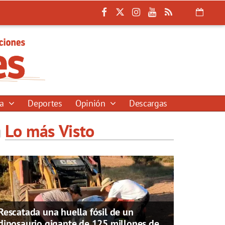
ía
Deportes
Opinión
Descargas
Lo más Visto
Rescatada una huella fósil de un
dinosaurio gigante de 125 millones de