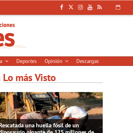
ía
Deportes
Opinión
Descargas
Lo más Visto
Rescatada una huella fósil de un
dinosaurio gigante de 125 millones de