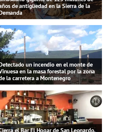
años de antigüedad en la Sierra de la
Demanda
Detectado un incendio en el monte de
Vinuesa en la masa forestal por la zona
de la carretera a Montenegro
Cierra el Bar El Hogar de San Leonardo,