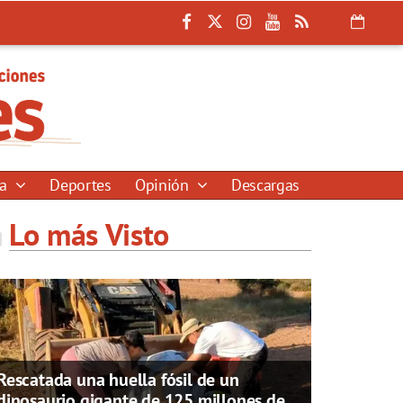
ía
Deportes
Opinión
Descargas
Lo más Visto
Rescatada una huella fósil de un
dinosaurio gigante de 125 millones de