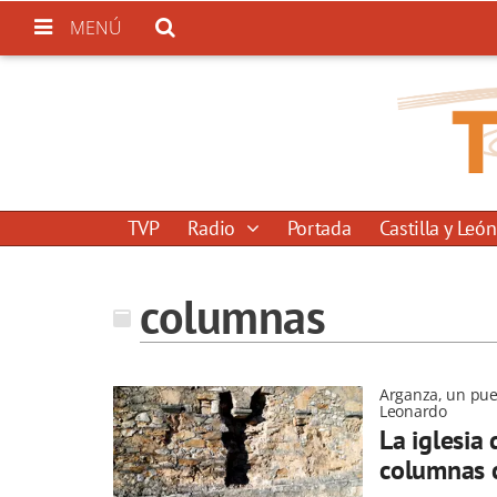
MENÚ
TVP
Radio
Portada
Castilla y León
columnas
Arganza, un pue
Leonardo
La iglesia
columnas c