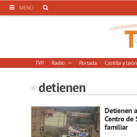
MENÚ
TVP
Radio
Portada
Castilla y León
detienen
Detienen a
Centro de 
familiar