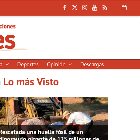
ía
Deportes
Opinión
Descargas
Lo más Visto
Rescatada una huella fósil de un
dinosaurio gigante de 125 millones de