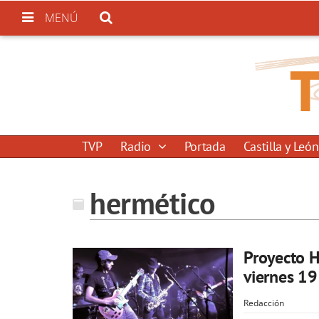
MENÚ
TVP
Radio
Portada
Castilla y León
hermético
Proyecto H
viernes 19
Redacción