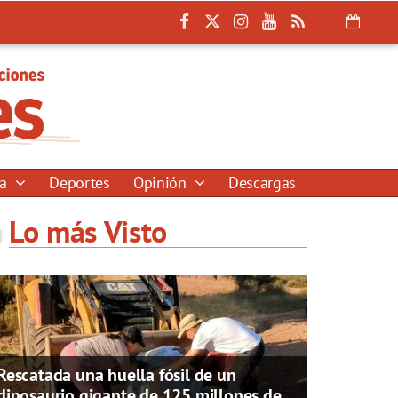
ía
Deportes
Opinión
Descargas
Lo más Visto
Rescatada una huella fósil de un
dinosaurio gigante de 125 millones de