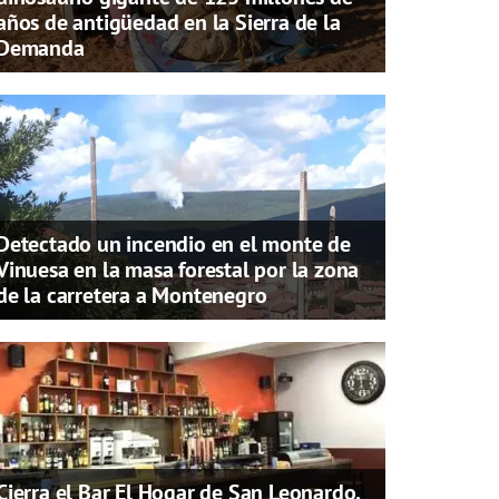
años de antigüedad en la Sierra de la
Demanda
Detectado un incendio en el monte de
Vinuesa en la masa forestal por la zona
de la carretera a Montenegro
Cierra el Bar El Hogar de San Leonardo,