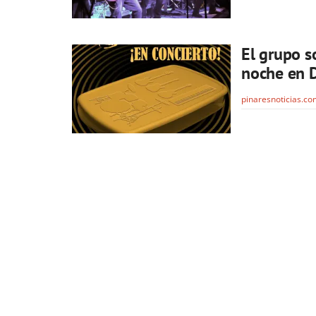
El grupo s
noche en D
pinaresnoticias.c