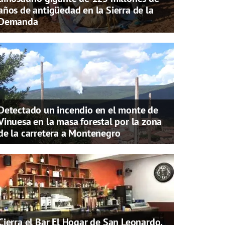
años de antigüedad en la Sierra de la
Demanda
Detectado un incendio en el monte de
Vinuesa en la masa forestal por la zona
de la carretera a Montenegro
Cierra el Bar El Hogar de San Leonardo,