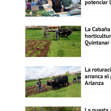
potenciar 
La Cabaña 
horticultu
Quintanar 
La roturac
arranca el
Arlanza
La puesta 