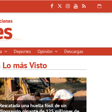
ía
Deportes
Opinión
Descargas
Lo más Visto
Rescatada una huella fósil de un
dinosaurio gigante de 125 millones de