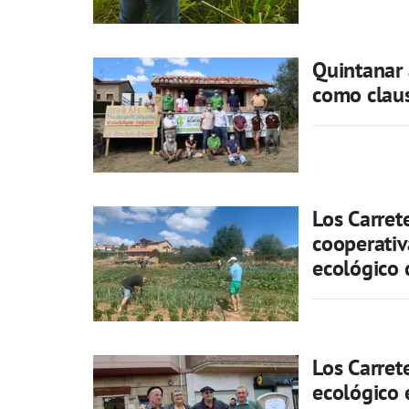
Quintanar 
como claus
Los Carret
cooperativ
ecológico 
Los Carret
ecológico 