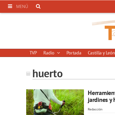
MENÚ
TVP
Radio
Portada
Castilla y León
huerto
Herramient
jardines y
Redacción