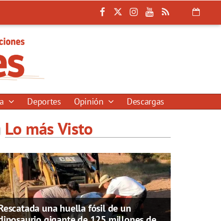
ía
Deportes
Opinión
Descargas
Lo más Visto
Rescatada una huella fósil de un
dinosaurio gigante de 125 millones de