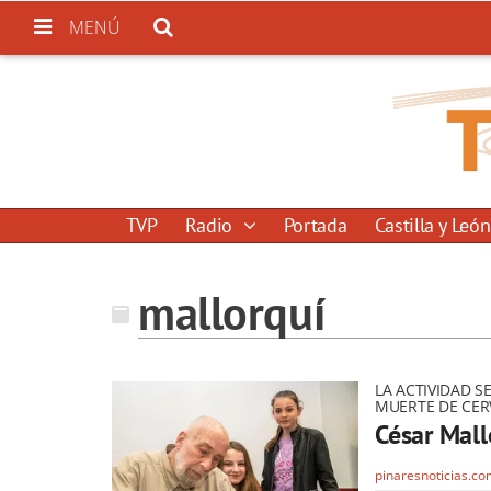
MENÚ
TVP
Radio
Portada
Castilla y León
mallorquí
LA ACTIVIDAD S
MUERTE DE CER
César Mall
pinaresnoticias.c