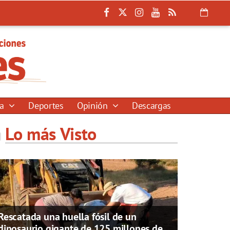
ía
Deportes
Opinión
Descargas
Lo más Visto
Rescatada una huella fósil de un
dinosaurio gigante de 125 millones de