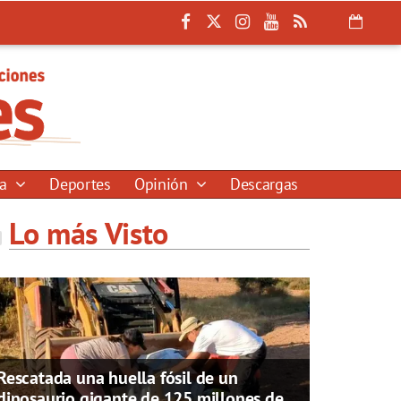
ía
Deportes
Opinión
Descargas
Lo más Visto
Rescatada una huella fósil de un
dinosaurio gigante de 125 millones de