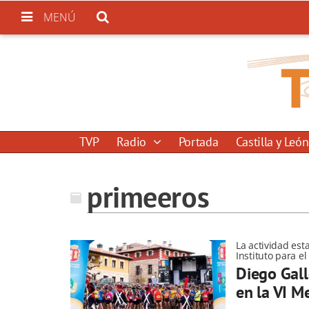
MENÚ
TVP
Radio
Portada
Castilla y León
primeeros
La actividad est
Instituto para e
Diego Gall
en la VI M