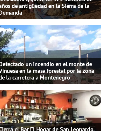
años de antigüedad en la Sierra de la
Demanda
Detectado un incendio en el monte de
Vinuesa en la masa forestal por la zona
de la carretera a Montenegro
Cierra el Bar El Hogar de San Leonardo,