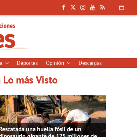
ía
Deportes
Opinión
Descargas
Lo más Visto
Rescatada una huella fósil de un
dinosaurio gigante de 125 millones de