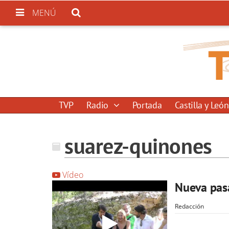
MENÚ
TVP
Radio
Portada
Castilla y León
suarez-quinones
Vídeo
Nueva pasa
Redacción