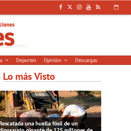
ía
Deportes
Opinión
Descargas
Lo más Visto
Rescatada una huella fósil de un
dinosaurio gigante de 125 millones de