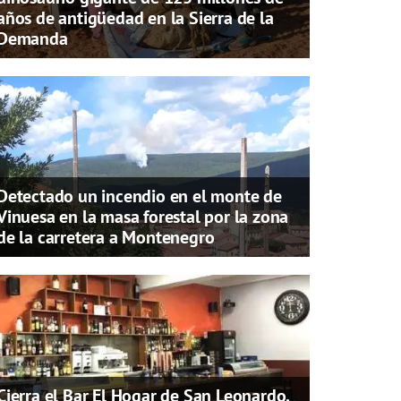
años de antigüedad en la Sierra de la
Demanda
Detectado un incendio en el monte de
Vinuesa en la masa forestal por la zona
de la carretera a Montenegro
Cierra el Bar El Hogar de San Leonardo,