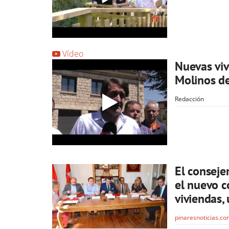
Vídeo
Nuevas viv
Molinos d
Redacción
El conseje
el nuevo c
viviendas, 
pinaresnoticias.c