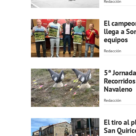
Redacción
El campeon
llega a So
equipos
Redacción
5ª Jornada
Recorrido
Navaleno
Redacción
El tiro al 
San Quiric