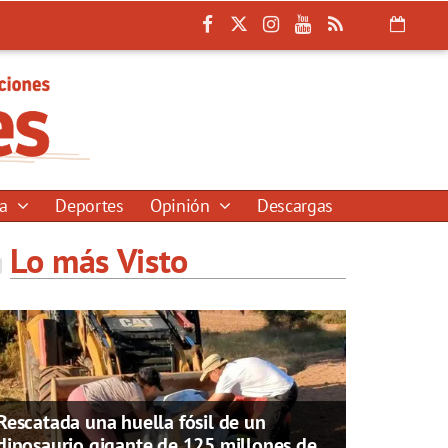
ía
Deportes
Opinión
Descargas
Lo más Visto
Rescatada una huella fósil de un
dinosaurio gigante de 125 millones de