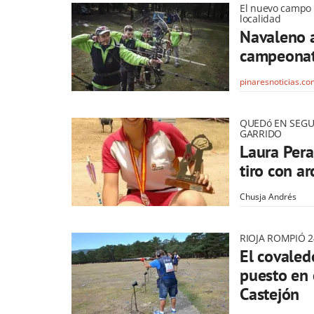
El nuevo campo v
localidad
Navaleno 
campeonato
pinaresnoticias.c
QUEDó EN SEGU
GARRIDO
Laura Pera
tiro con ar
Chusja Andrés
RIOJA ROMPIÓ 2
El covaled
puesto en 
Castejón