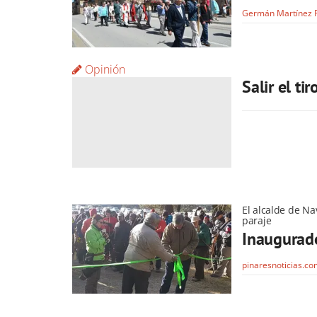
Germán Martínez 
Opinión
Salir el ti
El alcalde de Na
paraje
Inaugurado
pinaresnoticias.c