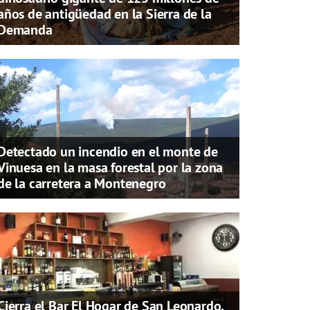
años de antigüedad en la Sierra de la
Demanda
Detectado un incendio en el monte de
Vinuesa en la masa forestal por la zona
de la carretera a Montenegro
Cierra el Bar El Hogar de San Leonardo,