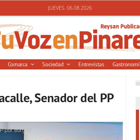
JUEVES. 06.08.2026
Comarca
Sociedad
Entrevistas
Gastronom
Lacalle, Senador del PP
PP por Burgos