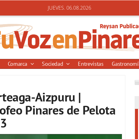
JUEVES. 06.08.2026
Comarca
Sociedad
Entrevistas
Gastronom
rteaga-Aizpuru |
rofeo Pinares de Pelota
23