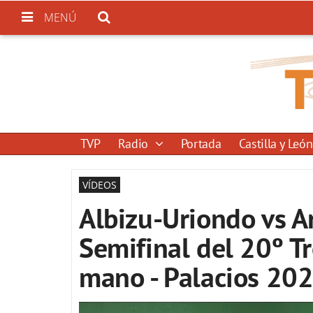
MENÚ
TVP
Radio
Portada
Castilla y León
VÍDEOS
Albizu-Uriondo vs A
Semifinal del 20º T
mano - Palacios 20