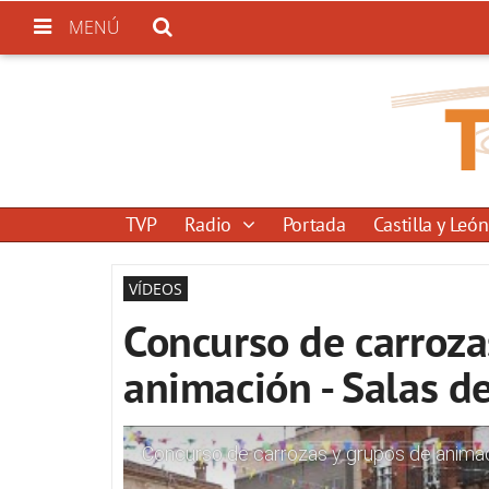
MENÚ
TVP
Radio
Portada
Castilla y León
VÍDEOS
Concurso de carroza
animación - Salas d
Concurso de carrozas y grupos de animaci