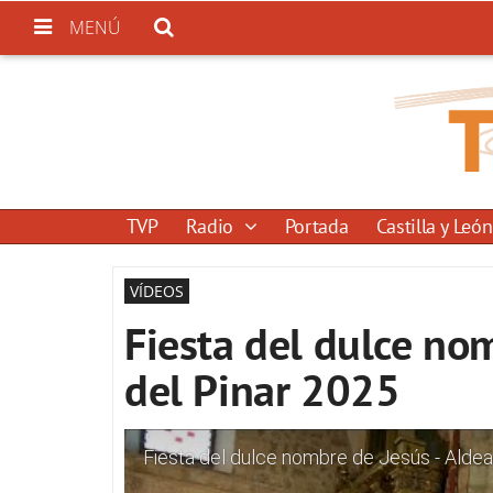
MENÚ
TVP
Radio
Portada
Castilla y León
VÍDEOS
Fiesta del dulce nom
del Pinar 2025
Fiesta del dulce nombre de Jesús - Aldea