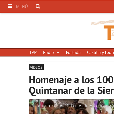
MENÚ
TVP
Radio
Portada
Castilla y León
VÍDEOS
Homenaje a los 100 
Quintanar de la Sier
Homenaje a los 100 años de Asteria en Qui