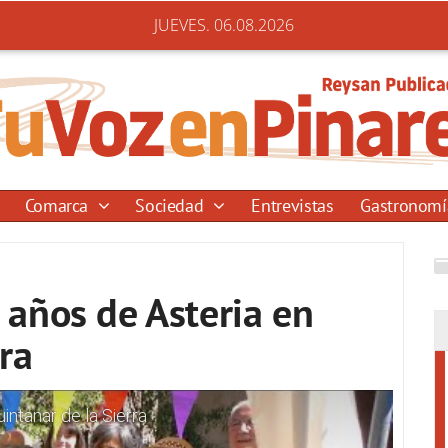
JUEVES. 06.08.2026
Comarca
Sociedad
Entrevistas
Gastronom
años de Asteria en
ra
ntanar de la Sierra