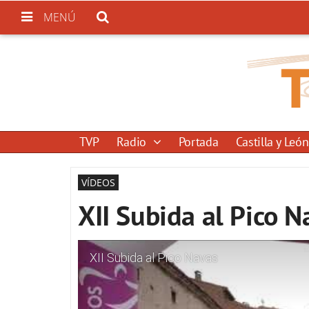
MENÚ
TVP
Radio
Portada
Castilla y León
VÍDEOS
XII Subida al Pico N
XII Subida al Pico Navas