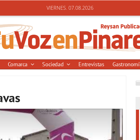
VIERNES. 07.08.2026
Comarca
Sociedad
Entrevistas
Gastronom
avas