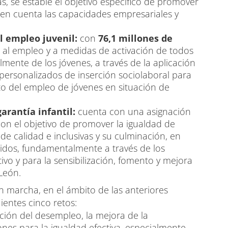
s, se estable el objetivo específico de promover
en cuenta las capacidades empresariales y
l empleo juvenil:
con
76,1 millones de
 al empleo y a medidas de activación de todos
ente de los jóvenes, a través de la aplicación
s personalizados de inserción sociolaboral para
to del empleo de jóvenes en situación de
garantía infantil:
cuenta con una asignación
con el objetivo de promover la igualdad de
e calidad e inclusivas y su culminación, en
cidos, fundamentalmente a través de los
vo y para la sensibilización, fomento y mejora
 León.
n marcha, en el ámbito de las anteriores
ientes cinco retos:
ción del desempleo, la mejora de la
ones para la igualdad efectiva, especialmente