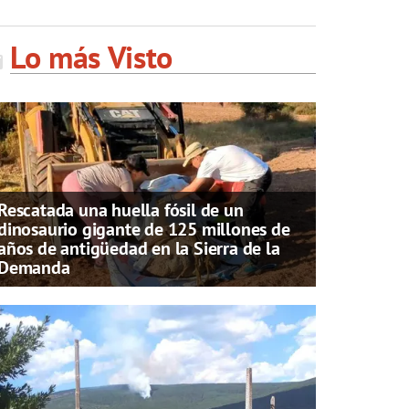
Lo más Visto
Rescatada una huella fósil de un
dinosaurio gigante de 125 millones de
años de antigüedad en la Sierra de la
Demanda