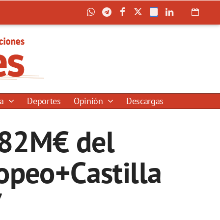
ía
Deportes
Opinión
Descargas
282M€ del
opeo+Castilla
7