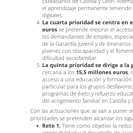
ciudadanos de Castilla y León. Ademá
el aprendizaje permanente teniendo 
digitales.
La cuarta prioridad se centra en e
euros
se pretende mejorar el acceso
los demandantes de empleo, especialm
de la Garantía Juvenil y de itinerario
jóvenes con discapacidad y el fomen
dificultad sociofamiliar.
La quinta prioridad se dirige a la 
cercana a los
15,5 millones euros
, 
acceso a una educación y formación d
particular para los grupos desfavore
programas de éxito y refuerzo educati
del acogimiento familiar en Castilla y
Con las actuaciones que se van a poner e
prioridades se pretenden alcanzar los sigu
Reto 1.
Tiene como objetivo la reduc
empleabilidad y el desarrollo de acci