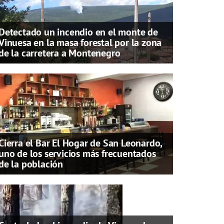
Detectado un incendio en el monte de
Vinuesa en la masa forestal por la zona
de la carretera a Montenegro
Cierra el Bar El Hogar de San Leonardo,
uno de los servicios más frecuentados
de la población