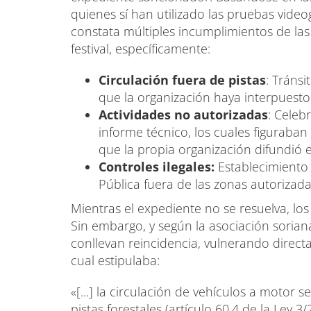
quienes sí han utilizado las pruebas videog
constata múltiples incumplimientos de las
festival, específicamente:
Circulación fuera de pistas
: Tránsi
que la organización haya interpuesto 
Actividades no autorizadas
: Celeb
informe técnico, los cuales figuraban
que la propia organización difundió e
Controles ilegales:
Establecimiento 
Pública fuera de las zonas autorizada
Mientras el expediente no se resuelva, lo
Sin embargo, y según la asociación soriana
conllevan reincidencia, vulnerando directa
cual estipulaba:
«[...] la circulación de vehículos a motor 
pistas forestales (artículo 60.4 de la Ley 3/