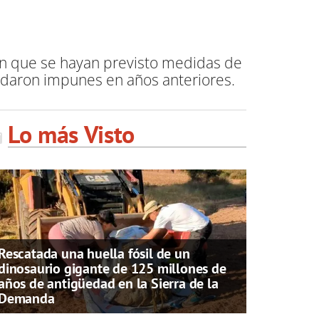
 sin que se hayan previsto medidas de
uedaron impunes en años anteriores.
Lo más Visto
Rescatada una huella fósil de un
dinosaurio gigante de 125 millones de
años de antigüedad en la Sierra de la
Demanda