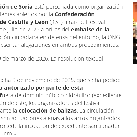
ión de Soria
está personada como organización
ientes abiertos por la
Confederación
de Castilla y León
(JCyL) a raíz del festival
de julio de 2025 a orillas del
embalse de la
pación ciudadana en defensa del entorno, la ONG
presentar alegaciones en ambos procedimientos.
9 de marzo de 2026. La resolución textual
fecha 3 de noviembre de 2025, que se ha podido
a autorizado por parte de esta
f
uera de dominio público hidráulico (expediente
n de este, los organizadores del festival
iante la
colocación de balizas
. La circulación
os son actuaciones ajenas a los actos organizados
o procede la incoación de expediente sancionador
Duero.»