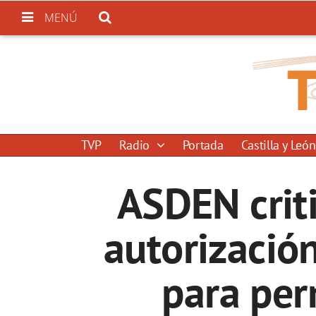
MENÚ
TVP
Radio
Portada
Castilla y León
ASDEN criti
autorizació
para per