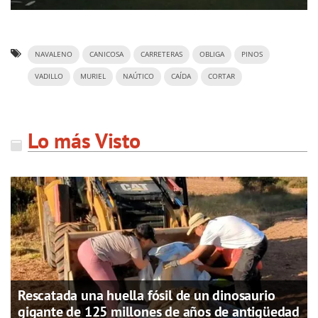
NAVALENO
CANICOSA
CARRETERAS
OBLIGA
PINOS
VADILLO
MURIEL
NAÚTICO
CAÍDA
CORTAR
Lo más Visto
Rescatada una huella fósil de un dinosaurio
gigante de 125 millones de años de antigüedad