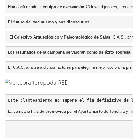
Han conformado el 
equipo de excavación 
20 investigadores, con otras 
El futuro del yacimiento y sus dinosaurios
 El 
Colectivo Arqueológico y Paleontológico de Salas
, C.A.S., princ
Los 
resultados de la campaña se valoran como 
de éxito sobresalien
El C.A.S. analizará dichos factores para elegir la mejor opción; 
la prime
Este planteamiento 
no supone el fin definitivo de la
La campaña ha sido 
promovida
 por el Ayuntamiento de Torrelara y  ha 