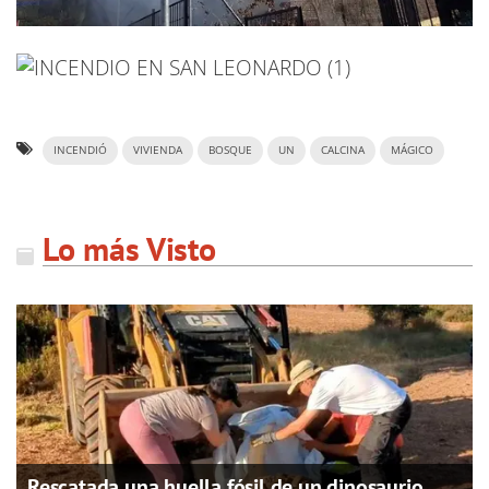
INCENDIÓ
VIVIENDA
BOSQUE
UN
CALCINA
MÁGICO
Lo más Visto
Rescatada una huella fósil de un dinosaurio