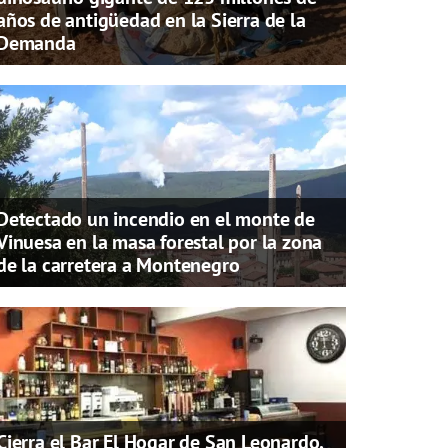
años de antigüedad en la Sierra de la
Demanda
Detectado un incendio en el monte de
Vinuesa en la masa forestal por la zona
de la carretera a Montenegro
Cierra el Bar El Hogar de San Leonardo,