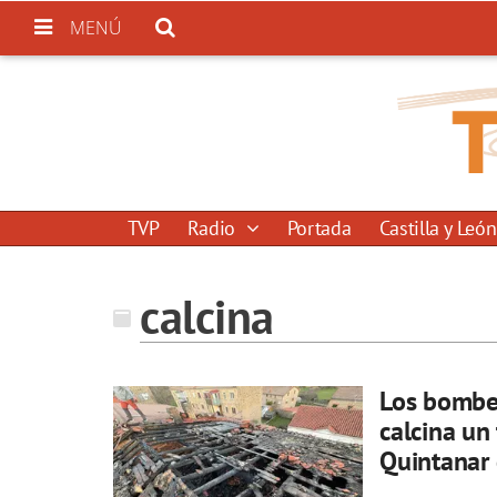
MENÚ
TVP
Radio
Portada
Castilla y León
calcina
Los bombe
calcina un
Quintanar 