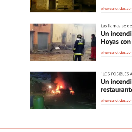
pinaresnoticias.c
Las llamas se d
Un incendi
Hoyas con 
pinaresnoticias.c
"LOS POSIBLES
Un incendio
restaurant
pinaresnoticias.c