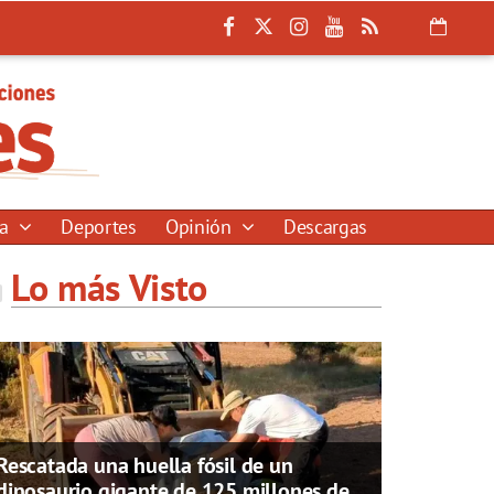
ía
Deportes
Opinión
Descargas
Lo más Visto
Rescatada una huella fósil de un
dinosaurio gigante de 125 millones de