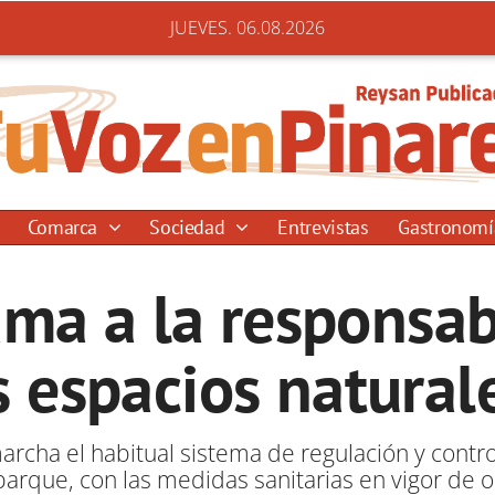
JUEVES. 06.08.2026
Comarca
Sociedad
Entrevistas
Gastronom
ama a la responsab
os espacios natural
rcha el habitual sistema de regulación y contro
 parque, con las medidas sanitarias en vigor de