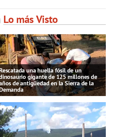
Lo más Visto
Rescatada una huella fósil de un
dinosaurio gigante de 125 millones de
años de antigüedad en la Sierra de la
Demanda