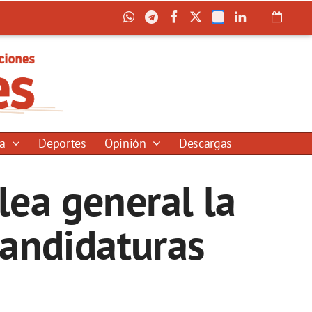
ía
Deportes
Opinión
Descargas
ea general la
candidaturas