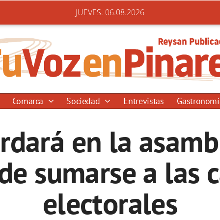
JUEVES. 06.08.2026
Comarca
Sociedad
Entrevistas
Gastronom
rdará en la asambl
 de sumarse a las 
electorales