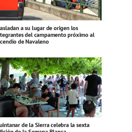
rasladan a su lugar de origen los
ntegrantes del campamento próximo al
ncendio de Navaleno
uintanar de la Sierra celebra la sexta
dición de la Semana Blanca