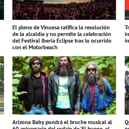
El pleno de Vinuesa ratifica la resolución
T
de la alcaldía y no permite la celebración
i
del Festival Iberia Eclipse tras lo ocurrido
i
con el Motorbeach
Arizona Baby pondrá el broche musical al
Q
60 aniversario del rodaje de 'El bueno, el
e