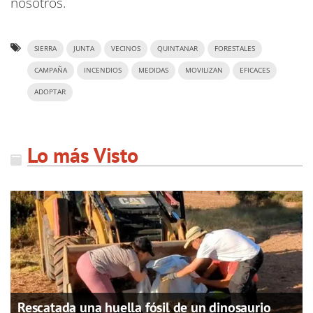
nosotros.
SIERRA
JUNTA
VECINOS
QUINTANAR
FORESTALES
CAMPAÑA
INCENDIOS
MEDIDAS
MOVILIZAN
EFICACES
ADOPTAR
Lo más Visto
Rescatada una huella fósil de un dinosaurio