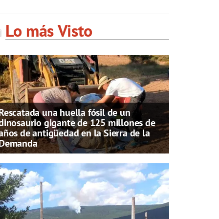
Lo más Visto
Rescatada una huella fósil de un
dinosaurio gigante de 125 millones de
años de antigüedad en la Sierra de la
Demanda