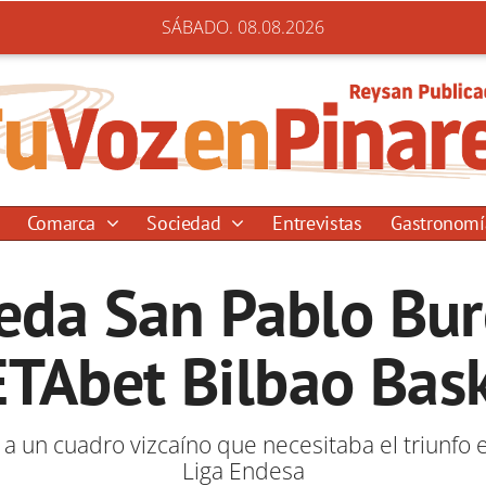
SÁBADO. 08.08.2026
Comarca
Sociedad
Entrevistas
Gastronom
reda San Pablo Bur
TAbet Bilbao Bas
a a un cuadro vizcaíno que necesitaba el triunfo 
Liga Endesa