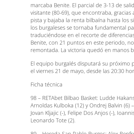
marcaba Benite. El parcial de 3-13 de sa
visitante (80-69), que encontraba, gracias
pista y bajaba la renta bilbaína hasta los 
los burgaleses se tornaba fundamental p
traduciéndose en el recorte de diferencias
Benite, con 21 puntos en este periodo, no 
remontada. La victoria quedó en manos bil
El equipo burgalés disputará su próximo p
el viernes 21 de mayo, desde las 20:30 hor
Ficha técnica
98 – RETAbet Bilbao Basket: Ludde Hakanson
Arnoldas Kulboka (12) y Ondrej Balvin (6) –c
Jovan Kljajic (-), Felipe Dos Anjos (-), Ioan
Leonardo Tote (2).
89 – Hereda San Pablo Burgos: Alex Renfro