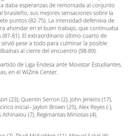
lida daba esperanzas de remontada al conjunto
 al brasileño, sus mejores sensaciones sobre la
siete puntos (82-75). La intensidad defensiva de
ara ahondar en el buen trabajo, que continuaba
 (87-81). El extraordinario último cuarto de
sirvió pese a todo para culminar la posible
baínas al cierre del encuentro (98-89).
artido de Liga Endesa ante Movistar Estudiantes,
as, en el WiZink Center.
 (23), Quentin Serron (2), John Jenkins (17),
inco inicial– Jaylon Brown (25), Alex Reyes (-),
nis Athinaiou (7), Regimantas Miniotas (4),
e (7), Thad McFadden (11), Miquel Salvó (8),