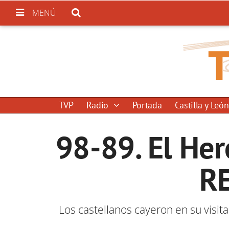
MENÚ
TVP
Radio
Portada
Castilla y León
98-89. El He
RE
Los castellanos cayeron en su visit