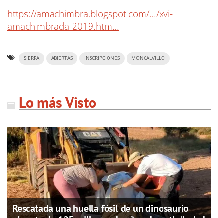
https://amachimbra.blogspot.com/…/xvi-
amachimbrada-2019.htm…
SIERRA
ABIERTAS
INSCRIPCIONES
MONCALVILLO
Lo más Visto
Rescatada una huella fósil de un dinosaurio