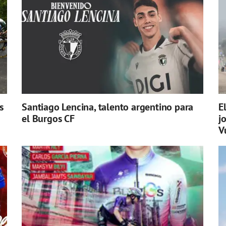
s
Santiago Lencina, talento argentino para
E
el Burgos CF
j
V