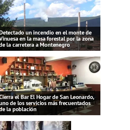
Detectado un incendio en el monte de
Vinuesa en la masa forestal por la zona
de la carretera a Montenegro
Cierra el Bar El Hogar de San Leonardo,
uno de los servicios más frecuentados
de la población