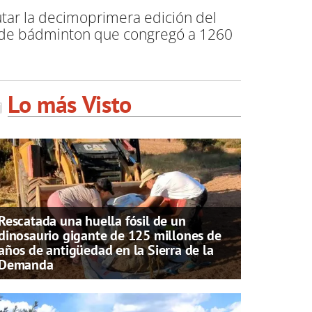
utar la decimoprimera edición del
l de bádminton que congregó a 1260
Lo más Visto
Rescatada una huella fósil de un
dinosaurio gigante de 125 millones de
años de antigüedad en la Sierra de la
Demanda