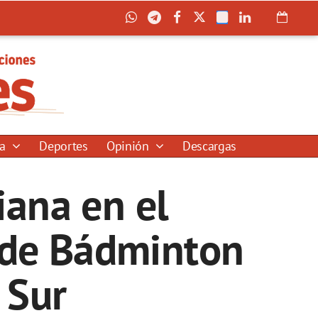
ía
Deportes
Opinión
Descargas
iana en el
 de Bádminton
 Sur