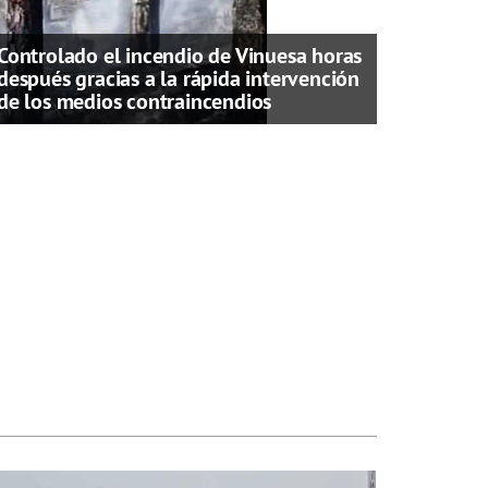
Controlado el incendio de Vinuesa horas
después gracias a la rápida intervención
de los medios contraincendios