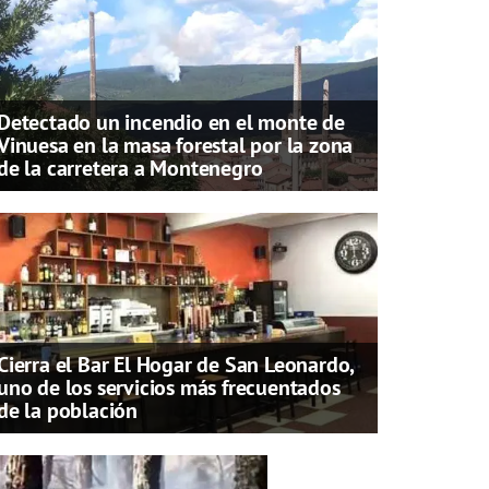
Detectado un incendio en el monte de
Vinuesa en la masa forestal por la zona
de la carretera a Montenegro
Cierra el Bar El Hogar de San Leonardo,
uno de los servicios más frecuentados
de la población