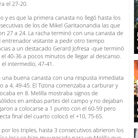
ra el 27-20.
 y es que la primera canasta no llegó hasta los
ecutivas de los de Mikel Garitaonandia las que
con 27 a 24. La racha terminó con una canasta de
l entrenador visitante a pedir otro tiempo
acias a un destacado Gerard Jofresa -que terminó
el 40-36 a pocos minutos de llegar al descanso.
 el intermedio, 47-41.
tó una buena canasta con una respusta inmediata
o a 4, 49-45. El Tizona comenzaba a carburar y
locaba en 8. Melilla mostraba signos de
 sólidos en ambas partes del campo y no dejaban
legaron a colocarse a 1 punto con el 60-59 pero
cta final del cuarto colocó el +10, 75-65.
por los triples, hasta 3 consecutivos abrieron los
 Esa losa se hizo muy pesada para un Melilla que,