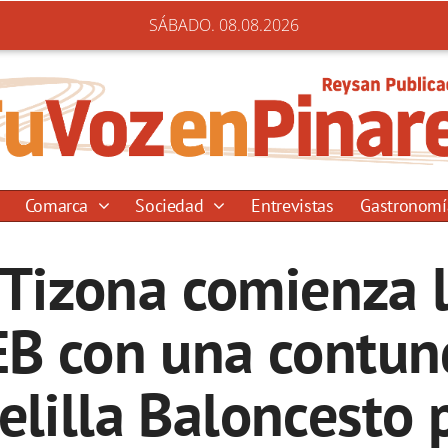
SÁBADO. 08.08.2026
Comarca
Sociedad
Entrevistas
Gastronom
 Tizona comienza 
EB con una contund
elilla Baloncesto 