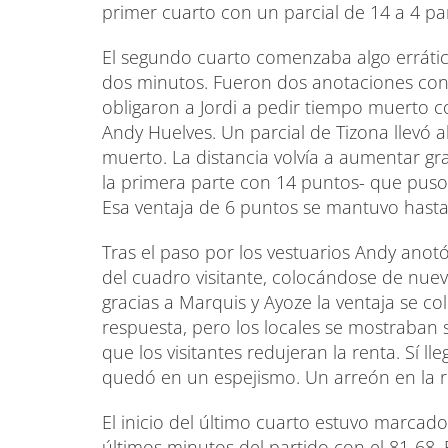
primer cuarto con un parcial de 14 a 4 pa
El segundo cuarto comenzaba algo errático
dos minutos. Fueron dos anotaciones cons
obligaron a Jordi a pedir tiempo muerto 
Andy Huelves. Un parcial de Tizona llevó a
muerto. La distancia volvía a aumentar gr
la primera parte con 14 puntos- que puso 
Esa ventaja de 6 puntos se mantuvo hasta
Tras el paso por los vestuarios Andy ano
del cuadro visitante, colocándose de nuev
gracias a Marquis y Ayoze la ventaja se co
respuesta, pero los locales se mostraban
que los visitantes redujeran la renta. Sí l
quedó en un espejismo. Un arreón en la re
El inicio del último cuarto estuvo marcado 
últimos minutos del partido con el 81-68.