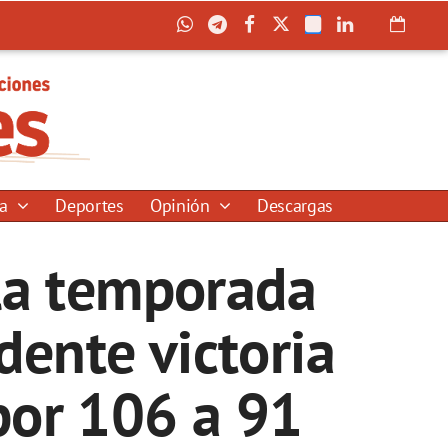
ía
Deportes
Opinión
Descargas
la temporada
ente victoria
por 106 a 91