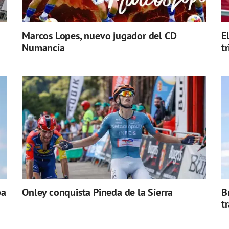
Marcos Lopes, nuevo jugador del CD
E
Numancia
t
pa
Onley conquista Pineda de la Sierra
B
t