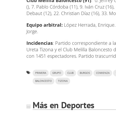
Club Melilla Baloncesto (91)
: 0. Jeffrey
(), 7. Pablo Córdoba (11), 9. Iván Cruz (16),
Debaut (12), 22. Christian Díaz (16), 33. Mor
Equipo arbitral:
López Herrada, Enrique
Jorge.
Incidencias
: Partido correspondiente a 
Ureta Tizona y el Club Melilla Baloncesto d
con 1451 espectadores. Partido trascurrid
PRIMERA
GRUPO
CLUB
BURGOS
COMIENZA
BALONCESTO
TIZONA
Más en Deportes