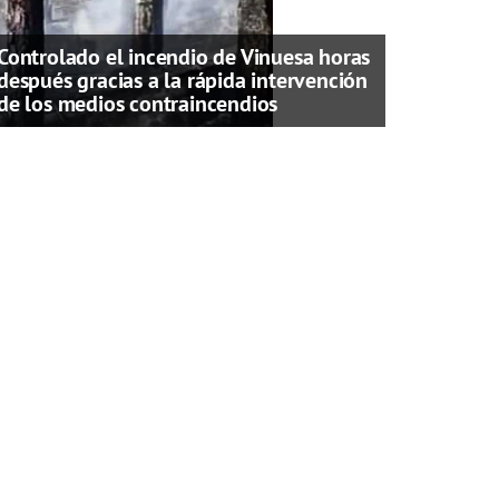
Controlado el incendio de Vinuesa horas
después gracias a la rápida intervención
de los medios contraincendios