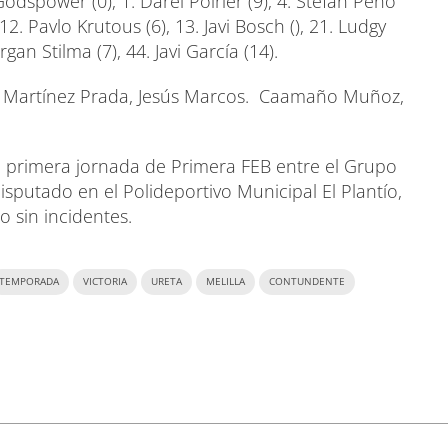
 Godspower (0), 1. Darel Poirier (9), 4. Stefan Peno
 12. Pavlo Krutous (6), 13. Javi Bosch (), 21. Ludgy
gan Stilma (7), 44. Javi García (14).
. Martínez Prada, Jesús Marcos. Caamaño Muñoz,
la primera jornada de Primera FEB entre el Grupo
isputado en el Polideportivo Municipal El Plantío,
o sin incidentes.
TEMPORADA
VICTORIA
URETA
MELILLA
CONTUNDENTE