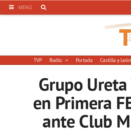
MENÚ
TVP
Radio
Portada
Castilla y León
Grupo Ureta
en Primera F
ante Club M