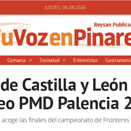
JUEVES. 06.08.2026
Comarca
Sociedad
Entrevistas
Gastronom
e Castilla y León 
feo PMD Palencia 
 acoge las finales del campeonato de Frontenis