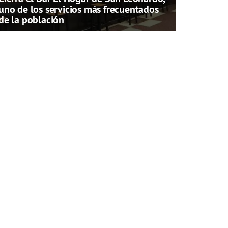
uno de los servicios más frecuentados
de la población