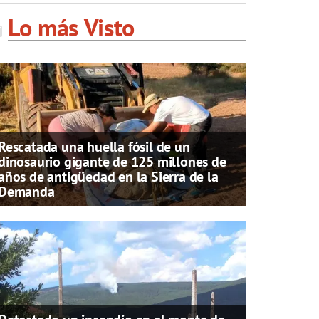
Lo más Visto
Rescatada una huella fósil de un
dinosaurio gigante de 125 millones de
años de antigüedad en la Sierra de la
Demanda