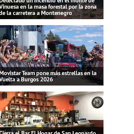
Detectado un incendio en el monte de
Vinuesa en la masa forestal por la zona
de la carretera a Montenegro
Movistar Team pone más estrellas en la
Vuelta a Burgos 2026
Cierra el Bar El Hogar de San Leonardo,