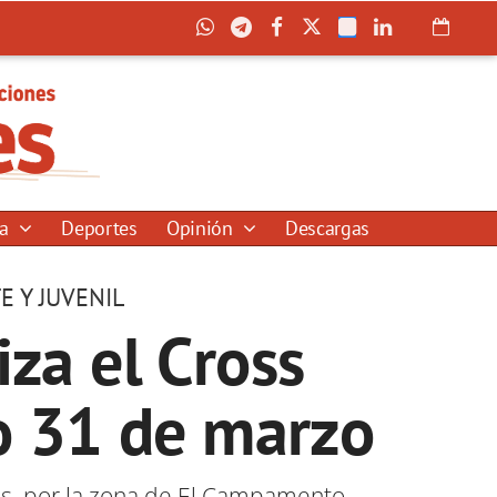
ía
Deportes
Opinión
Descargas
E Y JUVENIL
iza el Cross
do 31 de marzo
bas, por la zona de El Campamento,