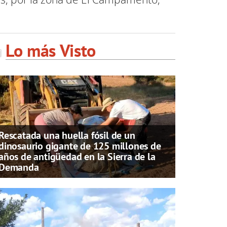
Lo más Visto
Rescatada una huella fósil de un
dinosaurio gigante de 125 millones de
años de antigüedad en la Sierra de la
Demanda