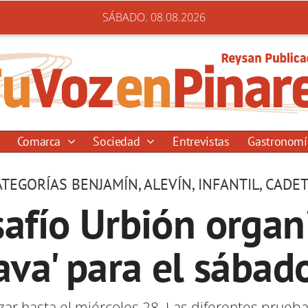
SÁBADO. 08.08.2026
Comarca
Sociedad
Entrevistas
Gastronom
TEGORÍAS BENJAMÍN, ALEVÍN, INFANTIL, CADET
afío Urbión organ
ava' para el sába
zar hasta el miércoles 28. Las diferentes prue