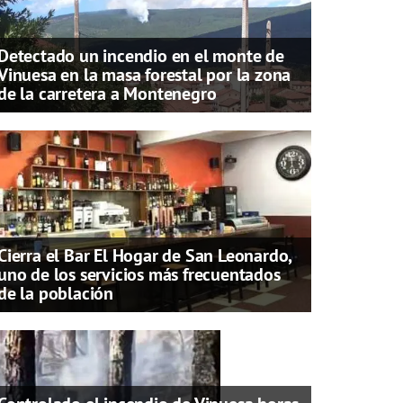
Detectado un incendio en el monte de
Vinuesa en la masa forestal por la zona
de la carretera a Montenegro
Cierra el Bar El Hogar de San Leonardo,
uno de los servicios más frecuentados
de la población