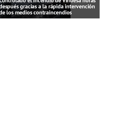
Controlado el incendio de Vinuesa horas
después gracias a la rápida intervención
de los medios contraincendios