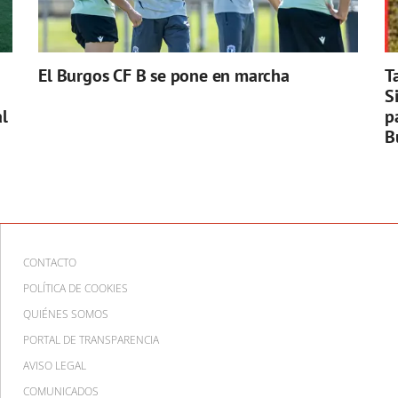
El Burgos CF B se pone en marcha
T
S
l
p
B
CONTACTO
POLÍTICA DE COOKIES
QUIÉNES SOMOS
PORTAL DE TRANSPARENCIA
AVISO LEGAL
COMUNICADOS