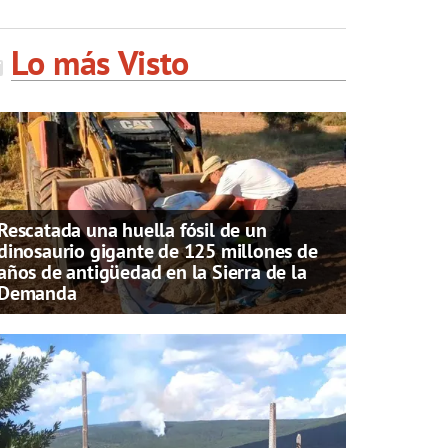
Lo más Visto
Rescatada una huella fósil de un
dinosaurio gigante de 125 millones de
años de antigüedad en la Sierra de la
Demanda