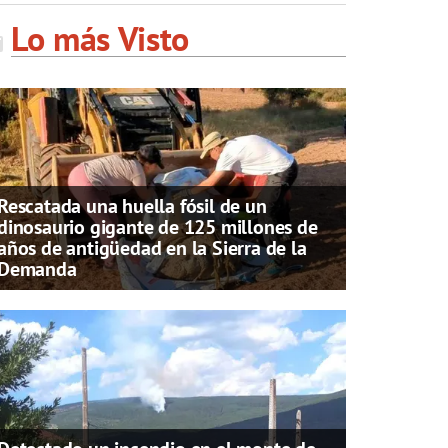
Lo más Visto
Rescatada una huella fósil de un
dinosaurio gigante de 125 millones de
años de antigüedad en la Sierra de la
Demanda