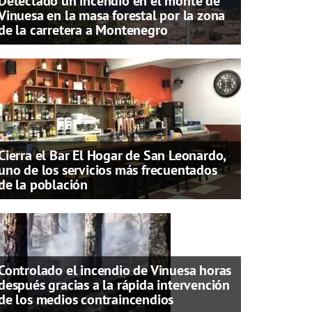
Detectado un incendio en el monte de
Vinuesa en la masa forestal por la zona
de la carretera a Montenegro
Cierra el Bar El Hogar de San Leonardo,
uno de los servicios más frecuentados
de la población
Controlado el incendio de Vinuesa horas
después gracias a la rápida intervención
de los medios contraincendios