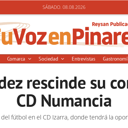
SÁBADO. 08.08.2026
Comarca
Sociedad
Entrevistas
Gastronom
ez rescinde su co
CD Numancia
del fútbol en el CD Izarra, donde tendrá la op